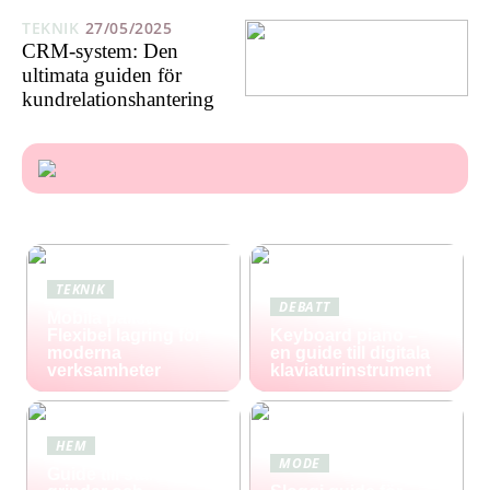
TEKNIK
27/05/2025
CRM-system: Den
ultimata guiden för
kundrelationshantering
TEKNIK
DEBATT
Mobila pallställ:
Flexibel lagring för
Keyboard piano –
moderna
en guide till digitala
verksamheter
klaviaturinstrument
HEM
MODE
Guide till staket,