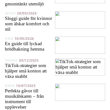
genomtänkt utemiljö
MODE
28/05/2026
Sloggi guide för kvinnor
som älskar komfort och
stil
HEM
10/05/2026
En guide till lyckad
brödbakning hemma
TEKNIK
03/12/2025
TikTok-strategier som
hjälper små konton att
växa snabbt
BARN
10/07/2025
Perfekta gåvor till
musikälskaren – från
instrument till
upplevelser