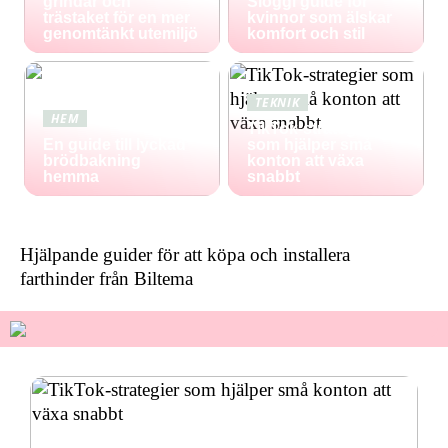
grindar och
Sloggi guide för
trästaket för en mer
kvinnor som älskar
genomtänkt utemiljö
komfort och stil
TEKNIK
HEM
TikTok-strategier
En guide till lyckad
som hjälper små
brödbakning
konton att växa
hemma
snabbt
Hjälpande guider för att köpa och installera
farthinder från Biltema