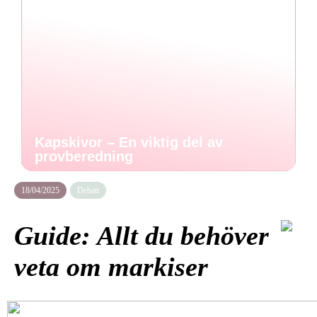
Kapskivor – En viktig del av
provberedning
18/04/2025
Debatt
Guide: Allt du behöver
veta om markiser