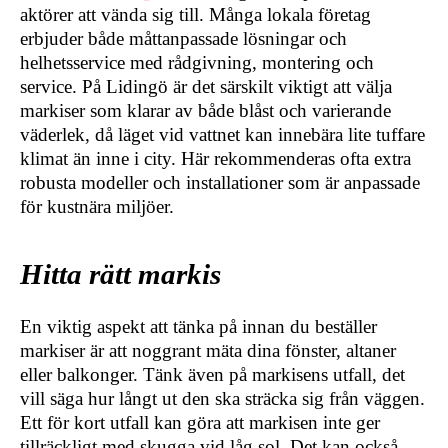
aktörer att vända sig till. Många lokala företag
erbjuder både måttanpassade lösningar och
helhetsservice med rådgivning, montering och
service. På Lidingö är det särskilt viktigt att välja
markiser som klarar av både blåst och varierande
väderlek, då läget vid vattnet kan innebära lite tuffare
klimat än inne i city. Här rekommenderas ofta extra
robusta modeller och installationer som är anpassade
för kustnära miljöer.
Hitta rätt markis
En viktig aspekt att tänka på innan du beställer
markiser är att noggrant mäta dina fönster, altaner
eller balkonger. Tänk även på markisens utfall, det
vill säga hur långt ut den ska sträcka sig från väggen.
Ett för kort utfall kan göra att markisen inte ger
tillräckligt med skugga vid låg sol. Det kan också