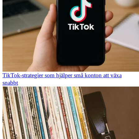
TikTok-strategier som hjälper små konton att växa
snabbt