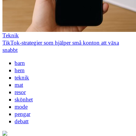
Teknik
TikTok-strategier som hjälper små konton att växa
snabbt
barn
hem
teknik
mat
resor
skönhet
mode
pengar
debatt