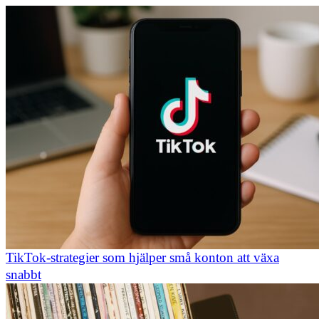
TikTok-strategier som hjälper små konton att växa
snabbt