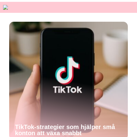
TikTok-strategier som hjälper små
konton att växa snabbt