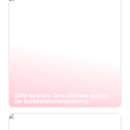
CRM-system: Den ultimata guiden
för kundrelationshantering