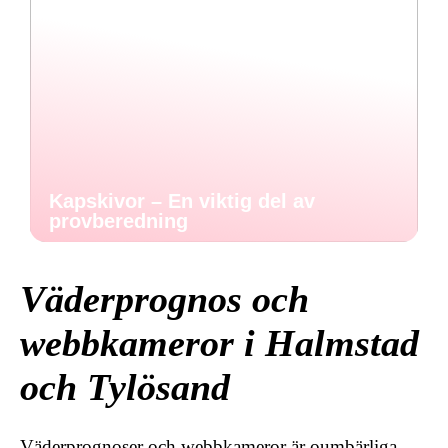
Kapskivor – En viktig del av
provberedning
Väderprognos och
webbkameror i Halmstad
och Tylösand
Väderprognoser och webbkameror är oumbärliga