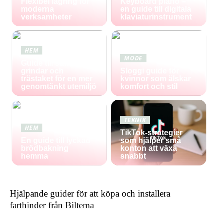
Flexibel lagring för
Keyboard piano –
moderna
en guide till digitala
verksamheter
klaviaturinstrument
HEM
MODE
Guide till staket,
grindar och
Sloggi guide för
trästaket för en mer
kvinnor som älskar
genomtänkt utemiljö
komfort och stil
TEKNIK
HEM
TikTok-strategier
En guide till lyckad
som hjälper små
brödbakning
konton att växa
hemma
snabbt
Hjälpande guider för att köpa och installera
farthinder från Biltema