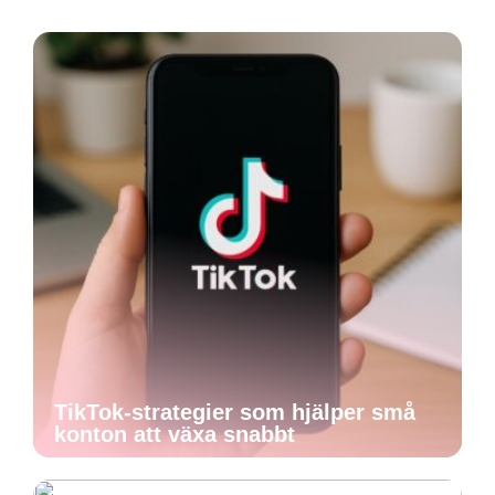
TikTok-strategier som hjälper små
konton att växa snabbt