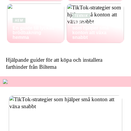
TEKNIK
HEM
TikTok-strategier
En guide till lyckad
som hjälper små
brödbakning
konton att växa
hemma
snabbt
Hjälpande guider för att köpa och installera
farthinder från Biltema