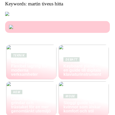
Keywords: martin tiveus hitta
TEKNIK
DEBATT
Mobila pallställ:
Flexibel lagring för
Keyboard piano –
moderna
en guide till digitala
verksamheter
klaviaturinstrument
HEM
MODE
Guide till staket,
grindar och
Sloggi guide för
trästaket för en mer
kvinnor som älskar
genomtänkt utemiljö
komfort och stil