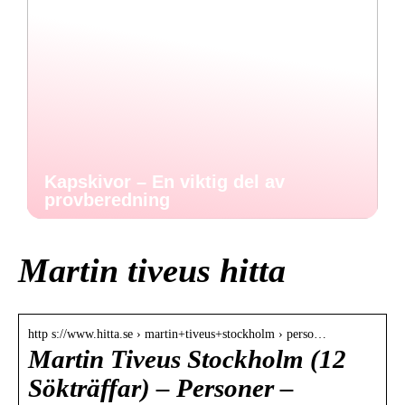
Kapskivor – En viktig del av
provberedning
Martin tiveus hitta
http s://www.hitta.se › martin+tiveus+stockholm › perso…
Martin Tiveus Stockholm (12
Sökträffar) – Personer –