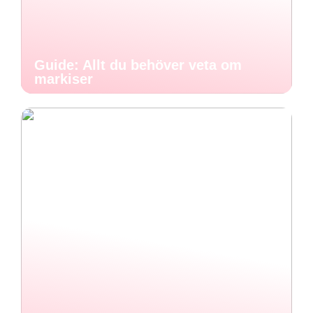
Guide: Allt du behöver veta om
markiser