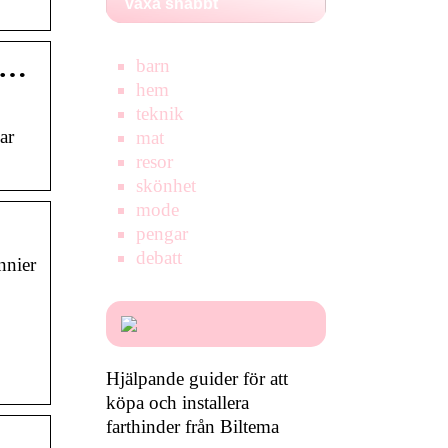
växa snabbt
m …
barn
hem
teknik
ar
mat
resor
skönhet
mode
pengar
debatt
nnier
.
.
Hjälpande guider för att
köpa och installera
farthinder från Biltema