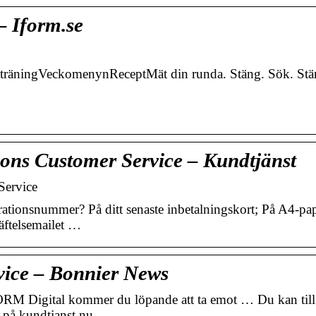
 Iform.se
eträningVeckomenynReceptMät din runda. Stäng. Sök. Stä
ions Customer Service – Kundtjänst
Service
rationsnummer? På ditt senaste inbetalningskort; På A4-pa
äftelsemailet …
vice – Bonnier News
ORM Digital kommer du löpande att ta emot … Du kan till
n på kundtjanst.nu, …