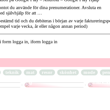
ontot du använde för dina prenumerationer. Avsluta en
d självhjälp för att …
stämd tid och du debiteras i början av varje faktureringsp
xempel varje vecka, år eller någon annan period)
 form logga in, iform logga in
till
CRM-system: Den
– från
teknik
mat
ultimata guiden för
resor
skönhet
mode
Guide: 
pen
kundrelationshanterin
behöve
g
markis