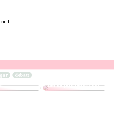
eriod
Allt du
gar
debatt
r veta om
Kapskivor – En viktig
er
del av provberedning