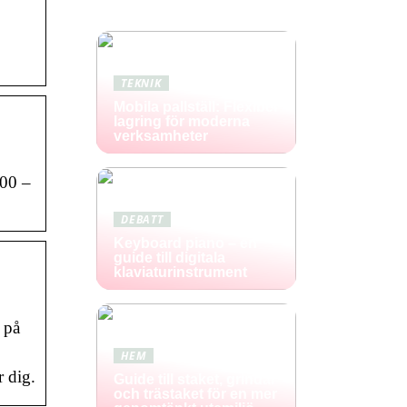
TEKNIK
Mobila pallställ: Flexibel
lagring för moderna
verksamheter
 00 –
DEBATT
Keyboard piano – en
guide till digitala
klaviaturinstrument
 på
HEM
 dig.
Guide till staket, grindar
och trästaket för en mer