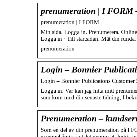
prenumeration | I FORM –
prenumeration | I FORM
Min sida. Logga in. Prenumerera. Onlin
Logga in · Till startsidan. Mät din runda.
prenumeration
Login – Bonnier Publicat
Login – Bonnier Publications Customer 
Logga in. Var kan jag hitta mitt prenume
som kom med din senaste tidning; I bekr
Prenumeration – kundser
Som en del av din prenumeration på I F
exempel ångra avtalet genom att logga i