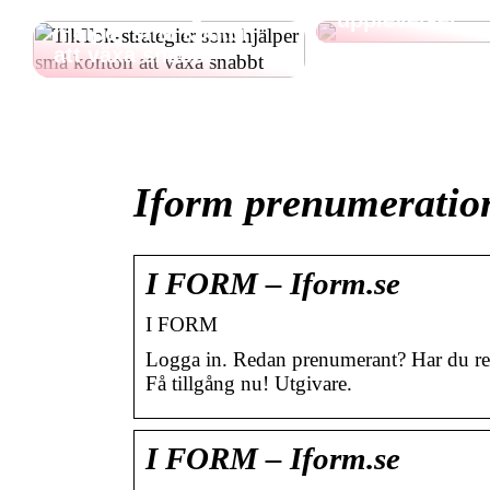
TikTok-strategier som
upplevelser
hjälper små konton
att växa snabbt
Iform prenumeration
I FORM – Iform.se
I FORM
Logga in. Redan prenumerant? Har du re
Få tillgång nu! Utgivare.
I FORM – Iform.se