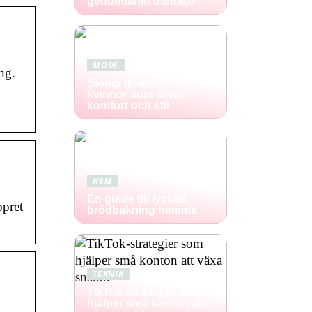
genomtänkt utemiljö
MODE
ng.
Sloggi guide för
kvinnor som älskar
komfort och stil
HEM
En guide till lyckad
ppret
brödbakning hemma
TEKNIK
TikTok-strategier som
hjälper små konton att