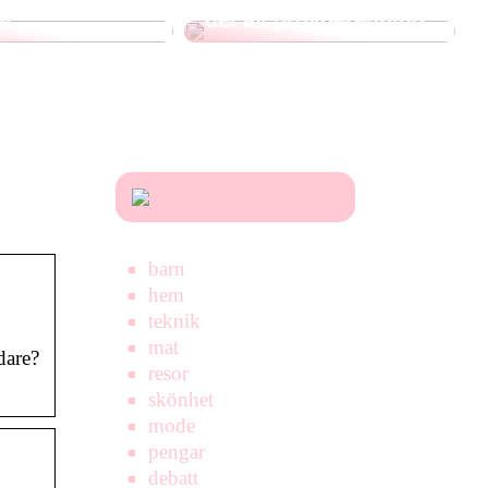
er
del av provberedning
barn
hem
teknik
mat
dare?
resor
skönhet
mode
pengar
debatt