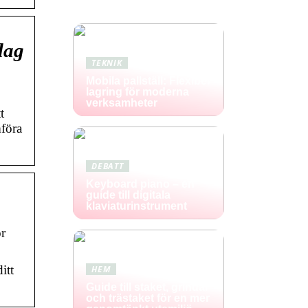
idag
TEKNIK
Mobila pallställ: Flexibel
lagring för moderna
verksamheter
t
mföra
DEBATT
Keyboard piano – en
guide till digitala
klaviaturinstrument
ör
itt
HEM
Guide till staket, grindar
och trästaket för en mer