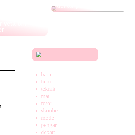
del av provberedning
Allt du
r veta om
er
barn
hem
teknik
mat
resor
n.
skönhet
mode
 –
pengar
debatt