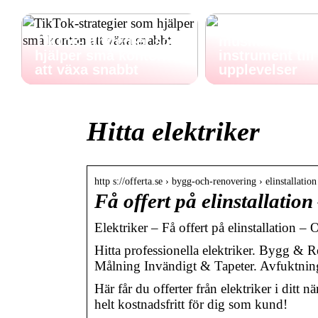
Perfekta gåvor 
TikTok-strategier som
musikälskaren 
hjälper små konton
instrument till
att växa snabbt
upplevelser
Hitta elektriker
http s://offerta.se › bygg-och-renovering › elinstallation
Få offert på elinstallation
Elektriker – Få offert på elinstallation – O
Hitta professionella elektriker. Bygg & 
Målning Invändigt & Tapeter. Avfuktnin
Här får du offerter från elektriker i dit
helt kostnadsfritt för dig som kund!