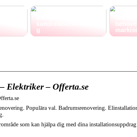
till
CRM-system: Den
– från
ultimata guiden för
Guide: 
kundrelationshanterin
behöve
g
markis
 – Elektriker – Offerta.se
fferta.se
Renovering. Populära val. Badrumsrenovering. Elinstallatio
g.
t närområde som kan hjälpa dig med dina installationsuppdrag