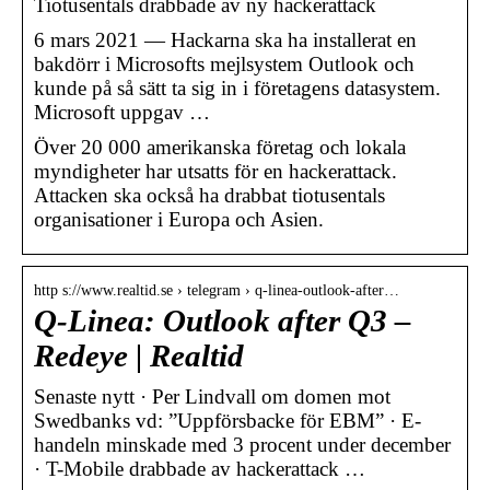
Tiotusentals drabbade av ny hackerattack
6 mars 2021 — Hackarna ska ha installerat en
bakdörr i Microsofts mejlsystem Outlook och
kunde på så sätt ta sig in i företagens datasystem.
Microsoft uppgav …
Över 20 000 amerikanska företag och lokala
myndigheter har utsatts för en hackerattack.
Attacken ska också ha drabbat tiotusentals
organisationer i Europa och Asien.
http s://www.realtid.se › telegram › q-linea-outlook-after…
Q-Linea: Outlook after Q3 –
Redeye | Realtid
Senaste nytt · Per Lindvall om domen mot
Swedbanks vd: ”Uppförsbacke för EBM” · E-
handeln minskade med 3 procent under december
· T-Mobile drabbade av hackerattack …