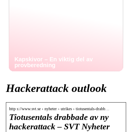
Kapskivor – En viktig del av
provberedning
Hackerattack outlook
http s://www.svt.se › nyheter › utrikes › tiotusentals-drabb…
Tiotusentals drabbade av ny
hackerattack – SVT Nyheter