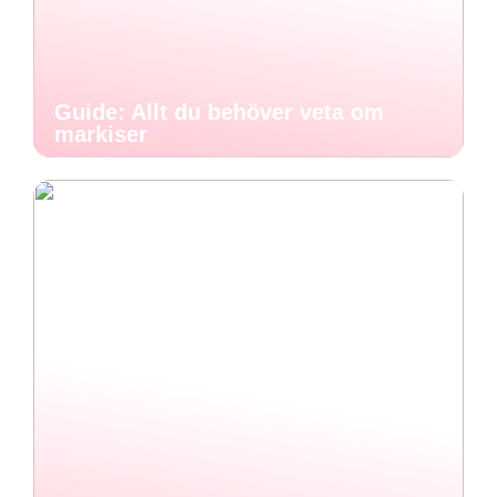
Guide: Allt du behöver veta om
markiser