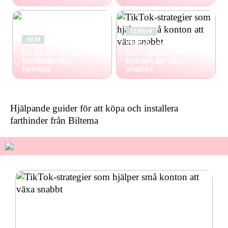
TEKNIK
HEM
TikTok-strategier
En guide till lyckad
som hjälper små
brödbakning
konton att växa
hemma
snabbt
Hjälpande guider för att köpa och installera
farthinder från Biltema