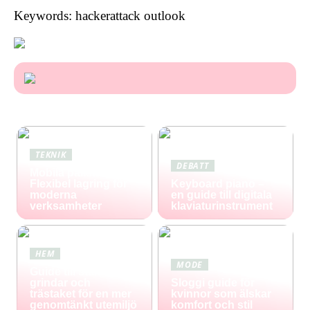
Keywords: hackerattack outlook
TEKNIK
DEBATT
Mobila pallställ:
Flexibel lagring för
Keyboard piano –
moderna
en guide till digitala
verksamheter
klaviaturinstrument
HEM
MODE
Guide till staket,
grindar och
Sloggi guide för
trästaket för en mer
kvinnor som älskar
genomtänkt utemiljö
komfort och stil