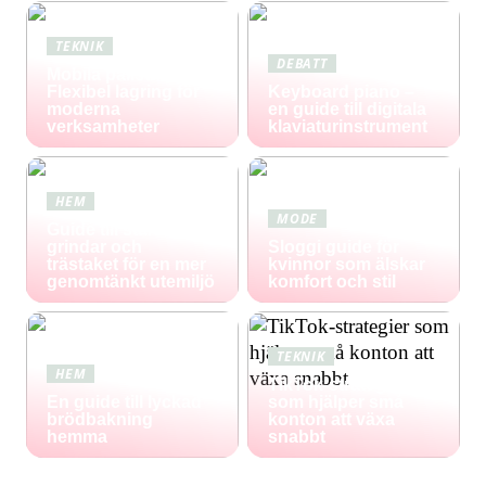
TEKNIK
DEBATT
Mobila pallställ:
Flexibel lagring för
Keyboard piano –
moderna
en guide till digitala
verksamheter
klaviaturinstrument
HEM
MODE
Guide till staket,
grindar och
Sloggi guide för
trästaket för en mer
kvinnor som älskar
genomtänkt utemiljö
komfort och stil
TEKNIK
HEM
TikTok-strategier
En guide till lyckad
som hjälper små
brödbakning
konton att växa
hemma
snabbt