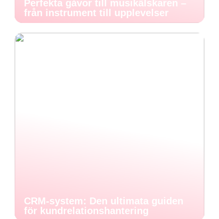
Perfekta gåvor till musikälskaren –
från instrument till upplevelser
CRM-system: Den ultimata guiden
för kundrelationshantering