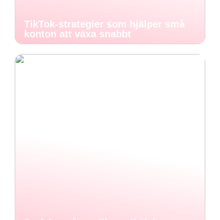
TikTok-strategier som hjälper små
konton att växa snabbt