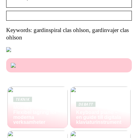
Keywords: gardinspiral clas ohlson, gardinvajer clas
ohlson
TEKNIK
DEBATT
Mobila pallställ:
Flexibel lagring för
Keyboard piano –
moderna
en guide till digitala
verksamheter
klaviaturinstrument