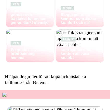
HEM
MODE
Guide till staket,
grindar och
Sloggi guide för
trästaket för en mer
kvinnor som älskar
genomtänkt utemiljö
komfort och stil
TEKNIK
HEM
TikTok-strategier
En guide till lyckad
som hjälper små
brödbakning
konton att växa
hemma
snabbt
Hjälpande guider för att köpa och installera
farthinder från Biltema