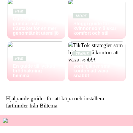
HEM
MODE
Guide till staket,
grindar och
Sloggi guide för
trästaket för en mer
kvinnor som älskar
genomtänkt utemiljö
komfort och stil
TEKNIK
HEM
TikTok-strategier
En guide till lyckad
som hjälper små
brödbakning
konton att växa
hemma
snabbt
Hjälpande guider för att köpa och installera
farthinder från Biltema