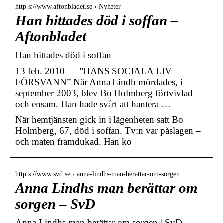
http s://www.aftonbladet.se › Nyheter
Han hittades död i soffan –
Aftonbladet
Han hittades död i soffan
13 feb. 2010 — ”HANS SOCIALA LIV
FÖRSVANN” När Anna Lindh mördades, i
september 2003, blev Bo Holmberg förtvivlad
och ensam. Han hade svårt att hantera …
När hemtjänsten gick in i lägenheten satt Bo
Holmberg, 67, död i soffan. Tv:n var påslagen –
och maten framdukad. Han ko
http s://www.svd.se › anna-lindhs-man-berattar-om-sorgen
Anna Lindhs man berättar om
sorgen – SvD
Anna Lindhs man berättar om sorgen | SvD