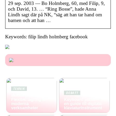
29 sep. 2003 — Bo Holmberg, 60, med Filip, 9,
och David, 13. … “Ring Bosse”, hade Anna
Lindh sagt där på NK, “säg att han tar hand om
barnen och att han …
Keywords: filip lindh holmberg facebook
TEKNIK
DEBATT
Mobila pallställ:
Flexibel lagring för
Keyboard piano –
moderna
en guide till digitala
verksamheter
klaviaturinstrument