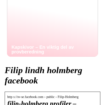
Kapskivor – En viktig del av
provberedning
Filip lindh holmberg
facebook
http s://sv-se.facebook.com › public › Filip-Holmberg
filip-holmberg profiler –