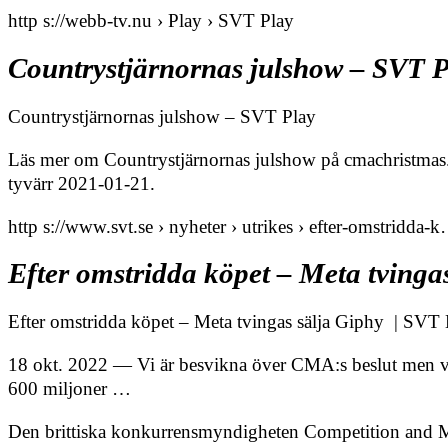
http s://webb-tv.nu › Play › SVT Play
Countrystjärnornas julshow – SVT 
Countrystjärnornas julshow – SVT Play
Läs mer om Countrystjärnornas julshow på cmachristmas
tyvärr 2021-01-21.
http s://www.svt.se › nyheter › utrikes › efter-omstridda-
Efter omstridda köpet – Meta tvinga
Efter omstridda köpet – Meta tvingas sälja Giphy | SVT
18 okt. 2022 — Vi är besvikna över CMA:s beslut men vi
600 miljoner …
Den brittiska konkurrensmyndigheten Competition and Ma