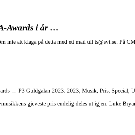
MA-Awards i år …
nte att klaga på detta med ett mail till ts@svt.se. På CMA
…
ds … P3 Guldgalan 2023. 2023, Musik, Pris, Special, 
musikkens gjeveste pris endelig deles ut igjen. Luke Brya