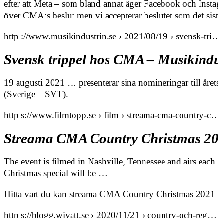
efter att Meta – som bland annat äger Facebook och Instag
över CMA:s beslut men vi accepterar beslutet som det sista 
http ://www.musikindustrin.se › 2021/08/19 › svensk-tri
Svensk trippel hos CMA – Musikindu
19 augusti 2021 … presenterar sina nomineringar till åre
(Sverige – SVT).
http s://www.filmtopp.se › film › streama-cma-country-c
Streama CMA Country Christmas 202
The event is filmed in Nashville, Tennessee and airs eac
Christmas special will be …
Hitta vart du kan streama CMA Country Christmas 2021 
http s://blogg.wivatt.se › 2020/11/21 › country-och-reg…