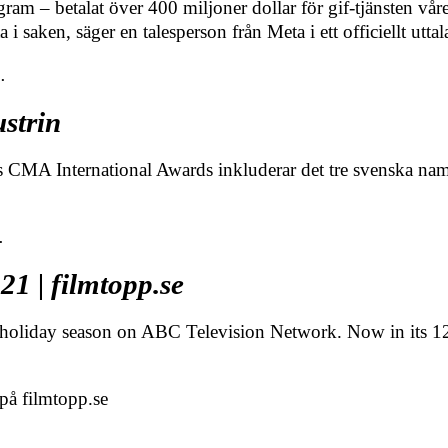
ram – betalat över 400 miljoner dollar för gif-tjänsten vå
i saken, säger en talesperson från Meta i ett officiellt utta
…
strin
ts CMA International Awards inkluderar det tre svenska na
…
1 | filmtopp.se
h holiday season on ABC Television Network. Now in its 12
på filmtopp.se