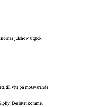
rnornas julshow utgick
a till vite på motsvarande
 Giphy. Beslutet kommer