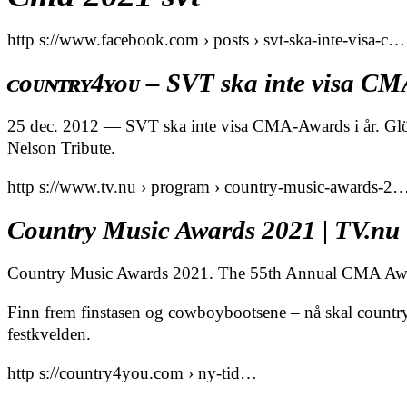
http s://www.facebook.com › posts › svt-ska-inte-visa-c…
ᴄᴏᴜɴᴛʀʏ4ʏᴏᴜ – SVT ska inte visa C
25 dec. 2012 — SVT ska inte visa CMA-Awards i år. Glöm i
Nelson Tribute.
http s://www.tv.nu › program › country-music-awards-2
Country Music Awards 2021 | TV.nu
Country Music Awards 2021. The 55th Annual CMA Awar
Finn frem finstasen og cowboybootsene – nå skal country
festkvelden.
http s://country4you.com › ny-tid…