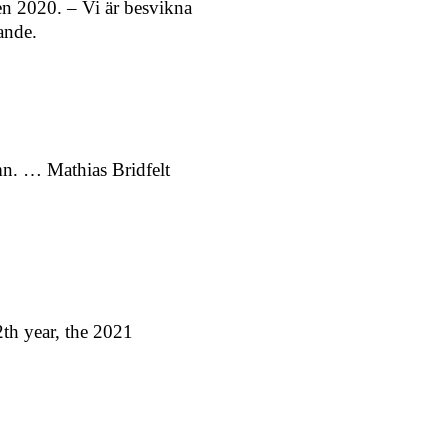
ren 2020. – Vi är besvikna
lande.
mn. … Mathias Bridfelt
th year, the 2021