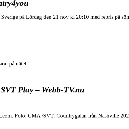
ntry4you
verige på Lördag den 21 nov kl 20:10 med repris på sö
ion på nätet.
– SVT Play – Webb-TV.nu
t.com. Foto: CMA /SVT. Countrygalan från Nashville 202