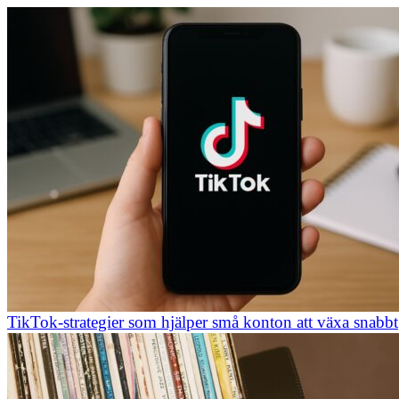
TikTok-strategier som hjälper små konton att växa snabbt