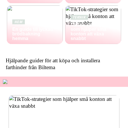
TEKNIK
HEM
TikTok-strategier
En guide till lyckad
som hjälper små
brödbakning
konton att växa
hemma
snabbt
Hjälpande guider för att köpa och installera
farthinder från Biltema