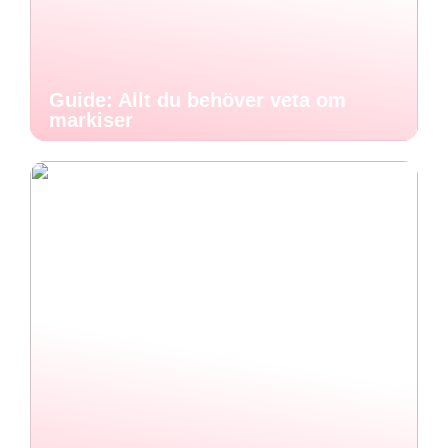
Guide: Allt du behöver veta om
markiser