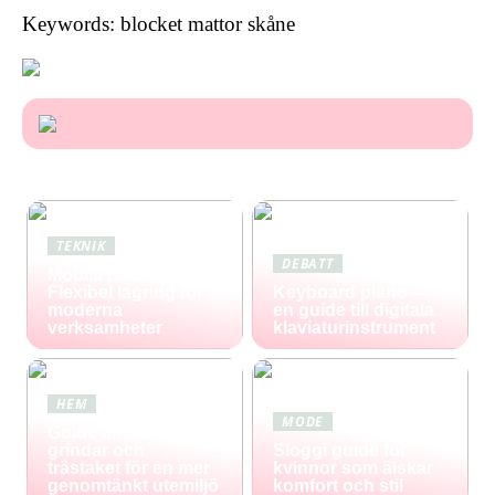
Keywords: blocket mattor skåne
TEKNIK
DEBATT
Mobila pallställ:
Flexibel lagring för
Keyboard piano –
moderna
en guide till digitala
verksamheter
klaviaturinstrument
HEM
MODE
Guide till staket,
grindar och
Sloggi guide för
trästaket för en mer
kvinnor som älskar
genomtänkt utemiljö
komfort och stil