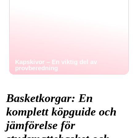
Kapskivor – En viktig del av
provberedning
Basketkorgar: En
komplett köpguide och
jämförelse för