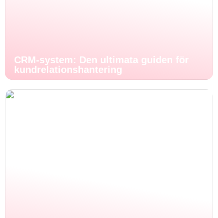
CRM-system: Den ultimata guiden för
kundrelationshantering