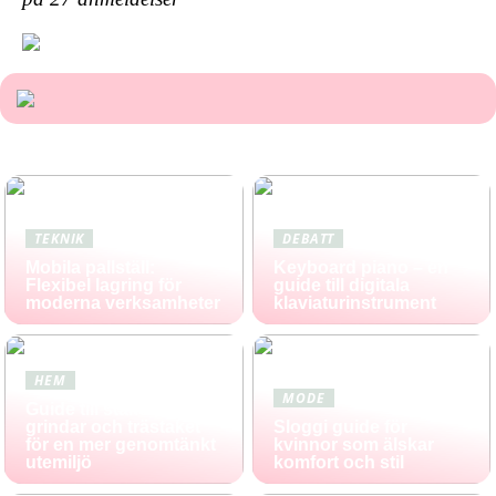
TEKNIK
DEBATT
Mobila pallställ:
Keyboard piano – en
Flexibel lagring för
guide till digitala
moderna verksamheter
klaviaturinstrument
HEM
MODE
Guide till staket,
grindar och trästaket
Sloggi guide för
för en mer genomtänkt
kvinnor som älskar
utemiljö
komfort och stil