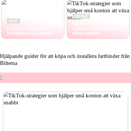
TEKNIK
HEM
TikTok-strategier som
En guide till lyckad
hjälper små konton att
brödbakning hemma
växa snabbt
Hjälpande guider för att köpa och installera farthinder från
Biltema