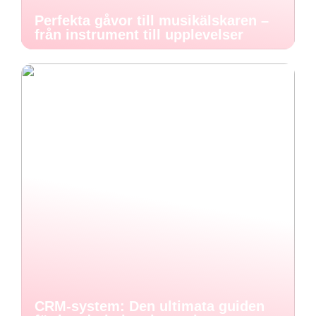
Perfekta gåvor till musikälskaren –
från instrument till upplevelser
CRM-system: Den ultimata guiden