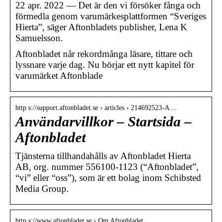
22 apr. 2022 — Det är den vi försöker fånga och
förmedla genom varumärkesplattformen “Sveriges
Hierta”, säger Aftonbladets publisher, Lena K
Samuelsson.
Aftonbladet når rekordmånga läsare, tittare och
lyssnare varje dag. Nu börjar ett nytt kapitel för
varumärket Aftonblade
http s://support.aftonbladet.se › articles › 214692523-A…
Användarvillkor – Startsida –
Aftonbladet
Tjänsterna tillhandahålls av Aftonbladet Hierta
AB, org. nummer 556100-1123 (“Aftonbladet”,
“vi” eller “oss”), som är ett bolag inom Schibsted
Media Group.
http s://www.aftonbladet.se › Om Aftonbladet