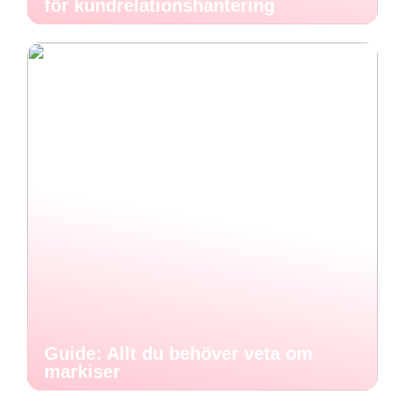
för kundrelationshantering
Guide: Allt du behöver veta om
markiser