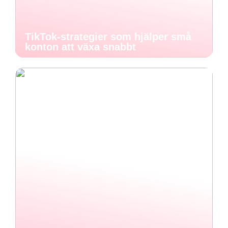
TikTok-strategier som hjälper små
konton att växa snabbt