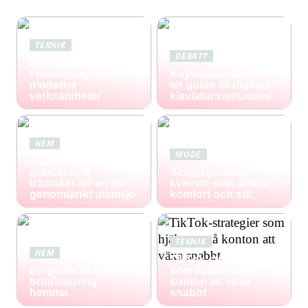
TEKNIK
DEBATT
Mobila pallställ:
Flexibel lagring för
Keyboard piano –
moderna
en guide till digitala
verksamheter
klaviaturinstrument
HEM
MODE
Guide till staket,
grindar och
Sloggi guide för
trästaket för en mer
kvinnor som älskar
genomtänkt utemiljö
komfort och stil
TEKNIK
HEM
TikTok-strategier
En guide till lyckad
som hjälper små
brödbakning
konton att växa
hemma
snabbt